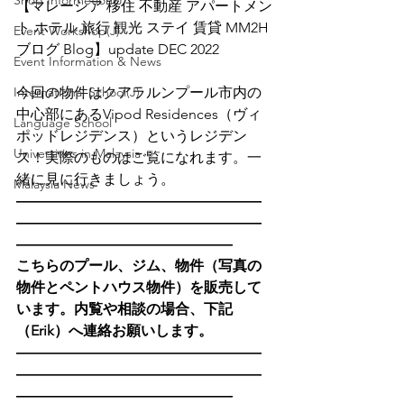
Shop Informetion(J)
【マレーシア 移住 不動産 アパートメン
ト ホテル 旅行 観光 ステイ 賃貸 MM2H 
Event Workshop(J)
ブログ Blog】update DEC 2022
Event Information & News
International School(J)
今回の物件はクアラルンプール市内の
中心部にあるVipod Residences（ヴィ
Language School
ポッドレジデンス）というレジデン
Universities in Malaysia
ス！実際のものはご覧になれます。一
緒に見に行きましょう。
Malaysia News
―――――――――――――――――
―――――――――――――――――
―――――――――――――――
こちらのプール、ジム、物件（写真の
物件とペントハウス物件）を販売して
います。内覧や相談の場合、下記
（Erik）へ連絡お願いします。
―――――――――――――――――
―――――――――――――――――
―――――――――――――――