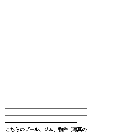
―――――――――――――――――
―――――――――――――――――
―――――――――――――――
こちらのプール、ジム、物件（写真の