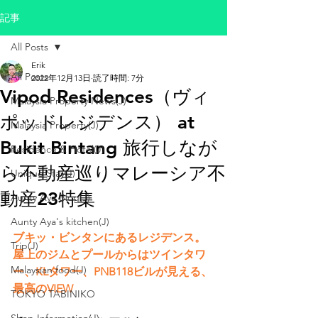
記事
All Posts
Erik
All Posts
2022年12月13日
読了時間: 7分
Vipod Residences（ヴィ
Malaysia Property News(J)
ポッドレジデンス） at
Malaysia Property(J)
Bukit Bintang 旅行しなが
Residence & Hotel(J)
ら不動産巡りマレーシア不
Unique Stay(J)
動産23特集
Aunty Aya Blog(J)
Aunty Aya's kitchen(J)
ブキッ・ビンタンにあるレジデンス。
Trip(J)
屋上のジムとプールからはツインタワ
Malaysian food(J)
ー、KLタワー、PNB118ビルが見える、
最高のVIEW
TOKYO TABINIKO