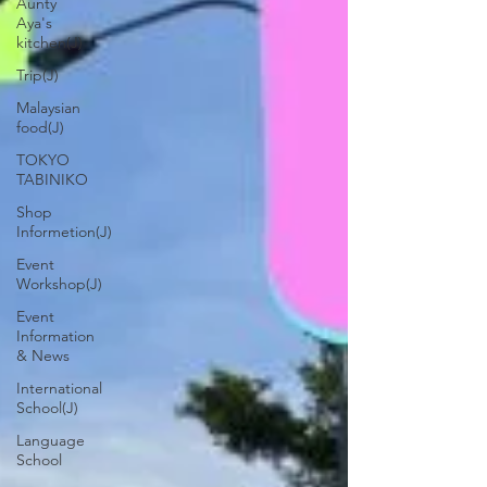
Aunty
Aya's
kitchen(J)
Trip(J)
Malaysian
food(J)
TOKYO
TABINIKO
Shop
Informetion(J)
Event
Workshop(J)
Event
Information
& News
International
School(J)
Language
School