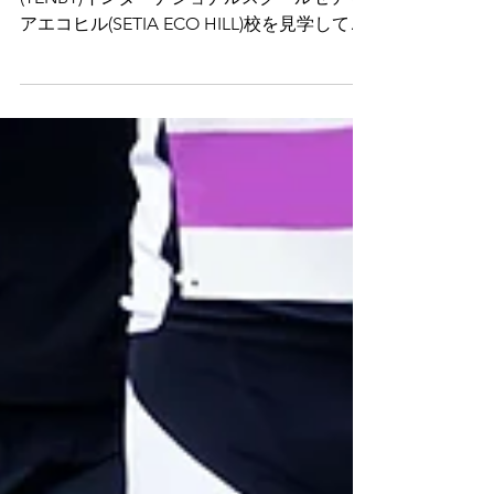
今回はクアラルンプール郊外にあるテンビー
(TENBY)インターナショナルスクールセティ
アエコヒル(SETIA ECO HILL)校を見学してき
ました。テンビーの校舎はマレーシア国内に
6校あり（そのうち3校はKL近郊にありま
す）、セティアエコヒル(SETIA ECO HILL)校
はKL近郊の校舎の中では一番割安な学費で
す。市内に近い学校がいいとのこだわりがな
く、学費が割安で広い校舎の環境を求めたい
ご家庭には穴場の学校です。英語力がまだな
い学生も検討してくれる学校です。Tenbyの
特有の英語サポートシステムも充実。