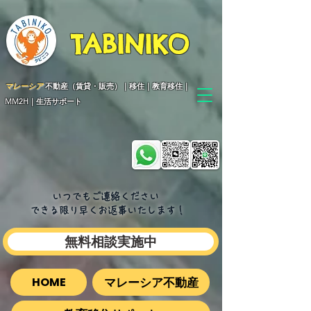
TABINIKO
マレーシア
不動産（賃貸・販売）｜移住｜教育移住｜
MM2H｜生活サポート
いつでもご連絡ください
できる限り早くお返事いたします​！
無料相談実施中
マレーシア不動産
HOME