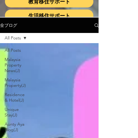
教育移住サポート
生活移住サポート
全ブログ
All Posts
All Posts
Malaysia
Property
News(J)
Malaysia
Property(J)
Residence
& Hotel(J)
Unique
Stay(J)
Aunty Aya
Blog(J)