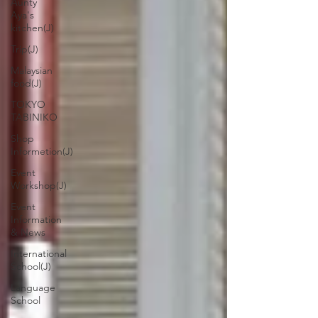
Aunty
Aya's
kitchen(J)
Trip(J)
Malaysian
food(J)
TOKYO
TABINIKO
Shop
Informetion(J)
Event
Workshop(J)
Event
Information
& News
International
School(J)
Language
School