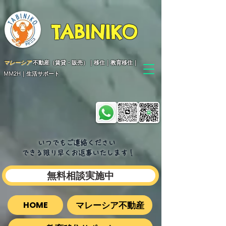
TABINIKO
マレーシア
不動産（賃貸・販売）｜移住｜教育移住｜
MM2H｜生活サポート
いつでもご連絡ください
できる限り早くお返事いたします​！
無料相談実施中
マレーシア不動産
HOME