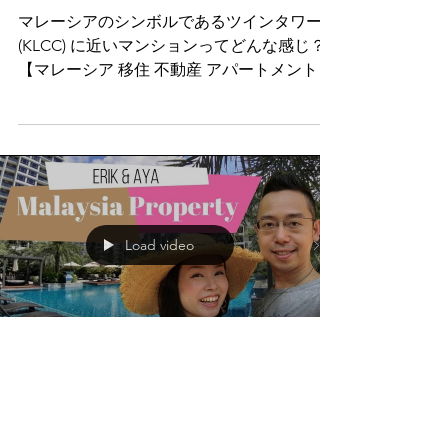
動産巡りマレーシア不動
産19特集
マレーシアのシンボルであるツインタワー
(KLCC) に近いマンションってどんな感じ？
【マレーシア 移住 不動産 アパートメント ホ
テル 旅行 観光 ステイ 賃貸 MM2H ブログ
Blog】update OCT 2022...
Load video
Erik