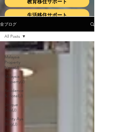
教育移住サポート
生活移住サポート
全ブログ
All Posts
All Posts
Malaysia
Property
News(J)
Malaysia
Property(J)
Residence
& Hotel(J)
Unique
Stay(J)
Aunty Aya
Blog(J)