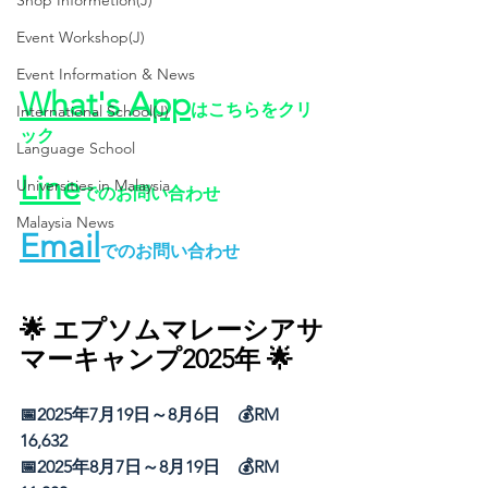
Shop Informetion(J)
Event Workshop(J)
Event Information & News
What's App
はこちらをクリ
International School(J)
ック
Language School
Line
Universities in Malaysia
でのお問い合わせ
Malaysia News
Email
でのお問い合わせ
🌟 
エプソムマレーシアサ
マーキャンプ2025年
 🌟
📅2025年7月19日～8月6日　💰RM 
16,632 
📅2025年8月7日～8月19日　💰RM 