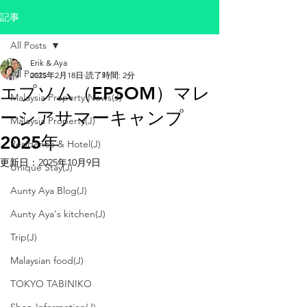
記事
All Posts
Erik & Aya
All Posts
2025年2月18日
読了時間: 2分
エプソム（EPSOM）マレ
Malaysia Property News(J)
ーシアサマーキャンプ
Malaysia Property(J)
2025年
Residence & Hotel(J)
更新日：
2025年10月9日
Unique Stay(J)
Aunty Aya Blog(J)
Aunty Aya's kitchen(J)
Trip(J)
Malaysian food(J)
TOKYO TABINIKO