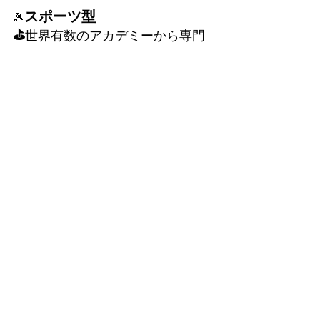
スポーツ型
🎾
⛳
世界有数のアカデミーから専門
的な指導を受け、スポーツ技術の
向上を目指す学生アスリート向
け。
⑤🎾Mouratoglou Tennis Academy（テ
ニス）プログラム
⑥⛳ECM Golf Academy（ゴルフ）
プログラム
⑦🎾Mouratoglou Tennis Academy（テ
⛳ECM Golf Academy（ゴ
ニス）＆
ルフ）プログラム
⏰一日のスケジュール例⏰
📖 英語フォーカス型