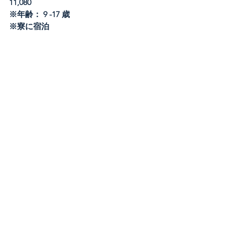
11,080
​※年齢： 9 -17 歳​
※寮に宿泊