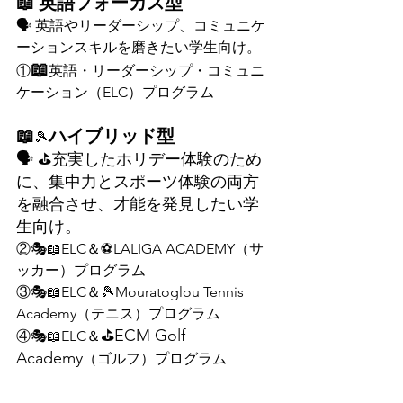
📖 英語フォーカス型
🗣 英語やリーダーシップ、コミュニケ
ーションスキルを磨きたい学生向け。
📖
①
英語・リーダーシップ・コミュニ
ケーション（ELC）プログラム
📖
ハイブリッド型
🎾
🗣 
⛳充実したホリデー体験のため
に、集中力とスポーツ体験の両方
を融合させ、才能を発見したい学
生向け。
②🎭📖
ELC＆⚽LALIGA ACADEMY（サ
ッカー）プログラム
③🎭📖
ELC＆🎾Mouratoglou Tennis 
Academy（テニス）プログラム
⛳ECM Golf 
④🎭📖
ELC＆
Academy
（ゴルフ）プログラム