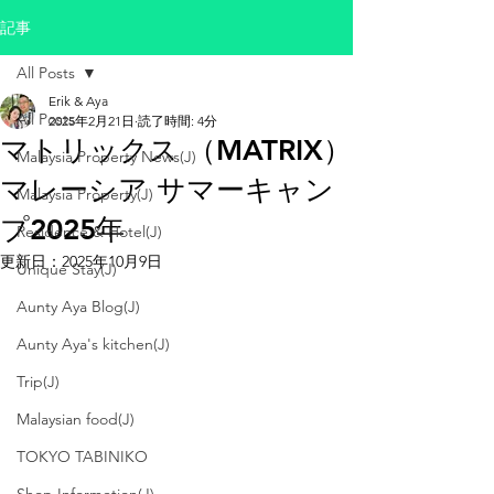
記事
All Posts
Erik & Aya
All Posts
2025年2月21日
読了時間: 4分
マトリックス （MATRIX）
Malaysia Property News(J)
マレーシア サマーキャン
Malaysia Property(J)
プ2025年
Residence & Hotel(J)
更新日：
2025年10月9日
Unique Stay(J)
Aunty Aya Blog(J)
Aunty Aya's kitchen(J)
Trip(J)
Malaysian food(J)
TOKYO TABINIKO