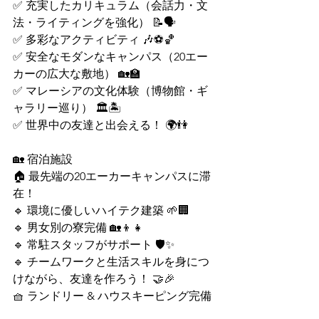
✅ 充実したカリキュラム（会話力・文
法・ライティングを強化） 📝🗣
✅ 多彩なアクティビティ 🎶⚽🏀
✅ 安全なモダンなキャンパス（20エー
カーの広大な敷地） 🏡🏫
✅ マレーシアの文化体験（博物館・ギ
ャラリー巡り） 🏛🏝
✅ 世界中の友達と出会える！ 🌍👫
🏡 宿泊施設
🏠 最先端の20エーカーキャンパスに滞
在！
🔹 環境に優しいハイテク建築 🌱🏢
🔹 男女別の寮完備 🏡👦👧
🔹 常駐スタッフがサポート 🛡✨
🔹 チームワークと生活スキルを身につ
けながら、友達を作ろう！ 🤝🎉
🧺 ランドリー & ハウスキーピング完備