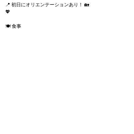
📍 初日にオリエンテーションあり！ 🏡
💖
🍽 食事
✅ すべてハラル対応 🕌🌱
✅ 新鮮で栄養バランスの取れた食事！ 
🍛🍎🥗
✅ 1日3食 + 3回のスナック 🍽
💰 プログラム費用
RM 9,800
💵 
（3週間）
📌 料金に含まれるもの:
✔ 英語レッスン & 教材 📚✍️
✔ Adcote Matrix の寮に滞在 🏡
✔ 1日3食 + 3回のスナック 🥗🍛🍉
✔ ランドリーサービス（週3回） 🧺
✔ 遠足 & アクティビティ 🚌🏛🏀