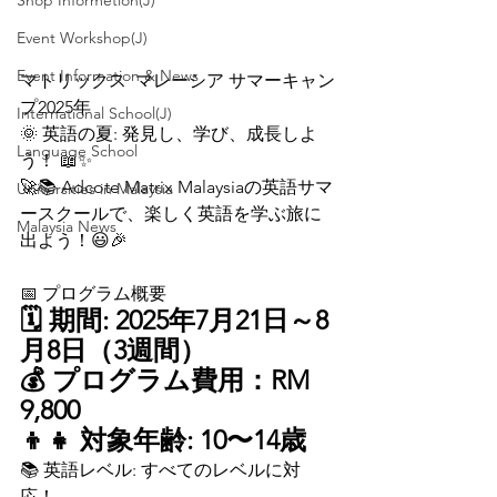
Shop Informetion(J)
Event Workshop(J)
Event Information & News
マトリックス  マレーシア サマーキャン
プ2025年
International School(J)
🌞 英語の夏: 発見し、学び、成長しよ
Language School
う！ 📖✨
🚀📚 Adcote Matrix Malaysiaの英語サマ
Universities in Malaysia
ースクールで、楽しく英語を学ぶ旅に
Malaysia News
出よう！😃🎉
📅 プログラム概要
🗓 期間: 2025年7月21日～8
月8日（3週間）
💰 プログラム費用：RM 
9,800
👦👧 対象年齢: 10〜14歳
📚 英語レベル: すべてのレベルに対
応！