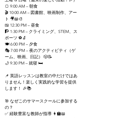
🍞 9:00 AM – 朝食
🎬 10:00 AM – 図書館、映画制作、アー
ト 🎥📖🎨
🍱 12:30 PM – 昼食
🧗 1:30 PM – クライミング、STEM、ス
ポーツ ⚽🔬
🍽 6:00 PM – 夕食
🎭 7:00 PM – 夜のアクティビティ（ゲ
ーム、映画、日記） 🎲📝
🌙 9:30 PM – 就寝 🛏
📌 英語レッスンは教室の中だけではあ
りません！楽しく実践的な学習を提供
します！ 🎉📚
🎯 なぜこのサマースクールに参加する
の？
✅ 経験豊富な教師が指導 👩‍🏫📖