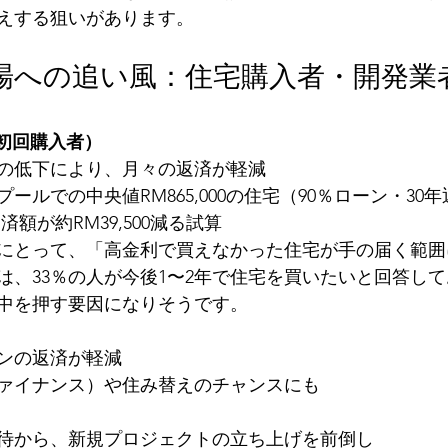
えする狙いがあります。
市場への追い風：住宅購入者・開発業
に初回購入者）
の低下により、月々の返済が軽減
ールでの中央値RM865,000の住宅（90％ローン・30
済額が約RM39,500減る試算
にとって、「高金利で買えなかった住宅が手の届く範囲
u調査では、33％の人が今後1〜2年で住宅を買いたいと回答
中を押す要因になりそうです。
ンの返済が軽減
ァイナンス）や住み替えのチャンスにも
待から、新規プロジェクトの立ち上げを前倒し