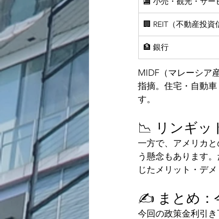
🏬 小売・観光・サー
🏢 REIT（不動産投
🏦 銀行
MIDF
（マレーシア
指摘。住宅・自動車
す。
📉 リンギ
一方で、アメリカと
う懸念もあります。
じたメリット・デメ
✍️ まとめ
今回の政策金利引き