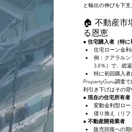
と輸出の伸びを下支
🏠 不動産
る恩恵
● 住宅購入者（特
住宅ローン金利
例：クアラルンプ
3.8％）で、総返
特に初回購入者
PropertyGur
利引き下げはその背
● 現在の住宅所有者
変動金利型ロー
借り換え（リフ
● 不動産開発業者
販売回復への期