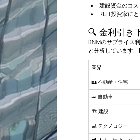
建設資金のコス
REIT投資家
🔍 金利引
BNMのサプライズ利
と分析しています。
業界
🏡 不動産・住宅
🚗 自動車
🏗 建設
💻 テクノロジー