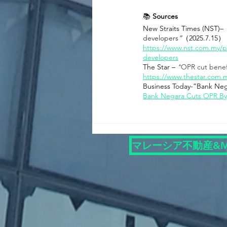
📚 
Sources
New Straits Times (NST)– 
developers
”
（2025.7.15）
https://www.nst.com.my/p
developers
The Star – 
“
OPR cut benefi
https://www.thestar.com.m
Business Today-”Bank Neg
Bank Negara Cuts OPR By 
マレーシア不動産&