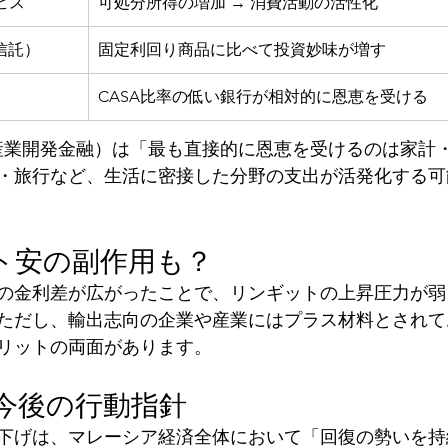
ビス
可処分所得の増加 → 消費活動の活性化
資信託）
固定利回り商品に比べて投資妙味が増す
CASA比率の低い銀行が相対的に恩恵を受ける
産業開発金融）
は「最も直接的に恩恵を受けるのは家計
・旅行など、生活に密接した分野の支出が活発化する可
ット安の副作用も？
の金利差が広がったことで、リンギットの上昇圧力が弱
ただし、輸出志向の企業や産業にはプラス材料とされて
リットの両面があります。
：今後の行動指針
下げは、マレーシア経済全体において「回復の勢いを持