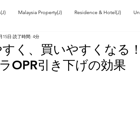
(J)
Malaysia Property(J)
Residence & Hotel(J)
Un
7月15日
読了時間: 4分
a's kitchen(J)
Trip(J)
Malaysian food(J)
TOKYO T
りやすく、買いやすくなる
ラOPR引き下げの効果
 Workshop(J)
Event Information & News
International
ies in Malaysia
Malaysia News