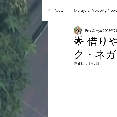
All Posts
Malaysia Property News
Erik & Aya
2025年
Aunty Aya Blog(J)
Aunty Ay
🌟 借
ク・ネガ
Shop Informetion(J)
Event
更新日：
1月7日
Language School
Universit