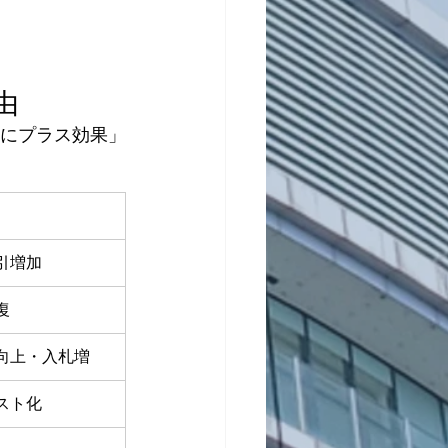
由
界にプラス効果」
引増加
復
向上・入札増
スト化