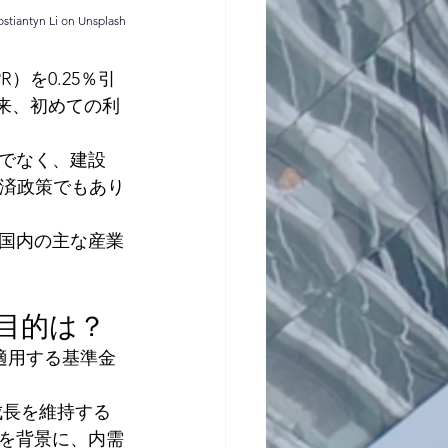
ostiantyn Li
on 
Unsplash
）を0.25％引
以来、初めての利
でなく、建設
経済政策でもあり
国内の主な産業
目的は？
借に適用する基準金
成長を維持する
を背景に、内需