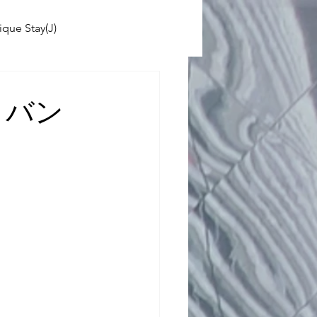
ique Stay(J)
ABINIKO
！バン
 School(J)