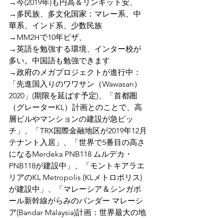
→今(2019年)も円高＆リンギット安、
→多民族、多文化国家：マレー系、中
華系、インド系、少数民族
→MM2Hで10年ビザ、
→英語を勉強する環境、インター校が
多い。中国語も勉強できます
→政府のメガプロジェクトが進行中：
「先進国入りのワワサン（Wawasan）
2020」(期限を延ばす予定)、「首都圏
（グレーターKL）計画とのことで、高
層ビルやマンションの建設が急ピッ
チ」、「TRX国際金融地区が2019年12月
テナント入居」、「世界で5番目の高さ
になるMerdeka PNB118 ムルデカ・
PNB118が建設中」、「モントキアラエ
リアのKL Metropolis (KLメトロポリス)
が建設中」、「マレーシア＆シンガポ
ール新幹線がらみのバンダー マレーシ
ア(Bandar Malaysia)計画：世界最大の地