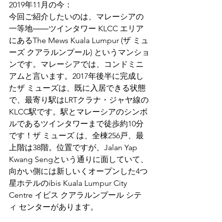
2019年11月の今：
今回ご紹介したいのは、マレーシアの
一等地――ツインタワー KLCC エリア
にあるThe Mews Kuala Lumpur (ザ ミュ
ーズ クアラルンプール) というマンショ
ンです。マレーシアでは、コンドミニ
アムと言います。2017年後半に完成し
たザ ミューズは、既に入居できる状態
で、最寄り駅はLRTクラナ・ジャヤ線の
KLCC駅です。駅とマレーシアのシンボ
ルであるツインタワーまで徒歩約10分
です！ザ ミューズ は、全棟256戸、最
上階は38階。位置ですが、Jalan Yap 
Kwang Sengという通りに面していて、
向かい側には新しいくオープンした4つ
星ホテルのibis Kuala Lumpur City 
Centre イビス クアラルンプール シテ
ィ センターがあります。