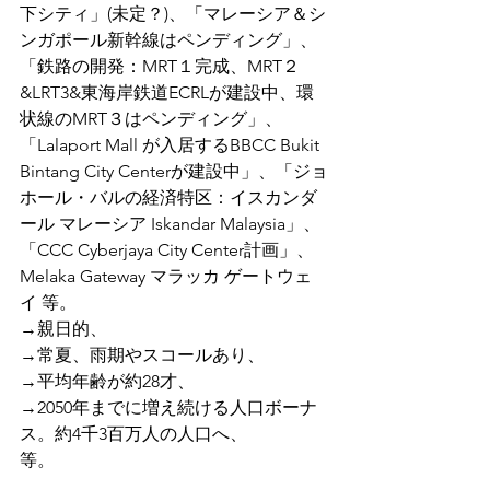
下シティ」(未定？)、「マレーシア＆シ
ンガポール新幹線はペンディング」、
「鉄路の開発：MRT１完成、MRT２
&LRT3&東海岸鉄道ECRLが建設中、環
状線のMRT３はペンディング」、
「Lalaport Mall が入居するBBCC Bukit 
Bintang City Centerが建設中」、「ジョ
ホール・バルの経済特区：イスカンダ
ール マレーシア Iskandar Malaysia」、
「CCC Cyberjaya City Center計画」、
Melaka Gateway マラッカ ゲートウェ
イ 等。
→親日的、
→常夏、雨期やスコールあり、
→平均年齢が約28才、
→2050年までに増え続ける人口ボーナ
ス。約4千3百万人の人口へ、
等。