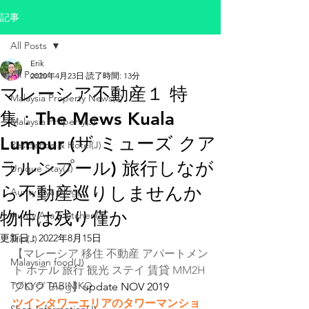
記事
All Posts
Erik
All Posts
2020年4月23日
読了時間: 13分
マレーシア不動産１ 特
Malaysia Property News(J)
集：The Mews Kuala
Malaysia Property(J)
Lumpur (ザ ミューズ クア
Residence & Hotel(J)
ラルンプール) 旅行しなが
Unique Stay(J)
ら不動産巡りしませんか
Aunty Aya Blog(J)
物件は残り僅か
Aunty Aya's kitchen(J)
更新日：
2022年8月15日
Trip(J)
【マレーシア 移住 不動産 アパートメン
Malaysian food(J)
ト ホテル 旅行 観光 ステイ 賃貸 MM2H 
TOKYO TABINIKO
ブログ Blog】
update NOV 2019
ツインタワーエリアのタワーマンショ