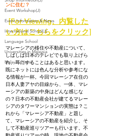
Shop Informetion(J)
ンに住む？​
Event Workshop(J)
[For Viewing、内覧した
Event Information & News
い方はこちらをクリック]
International School(J)
Language School
マレーシアの移住や不動産について、
Universities in Malaysia
しばしば日本のテレビでも取り上げら
Malaysia News
れ、耳にすることはあると思います。
既にネットには色んな分析や参考にな
る情報が一杯。今回マレーシア在住の
日本人妻アヤの目線から、一体、マレ
ーシアの新築の中身はどんな感じな
の？日本の不動産会社が建てるマレー
シアのタワーマンションの実態は？こ
れから「マレーシア不動産」と題し
て、マレーシアの不動産を紹介し、そ
して不動産巡りツアーも行います。不
動産巡りツアーの時、現地の不動産会