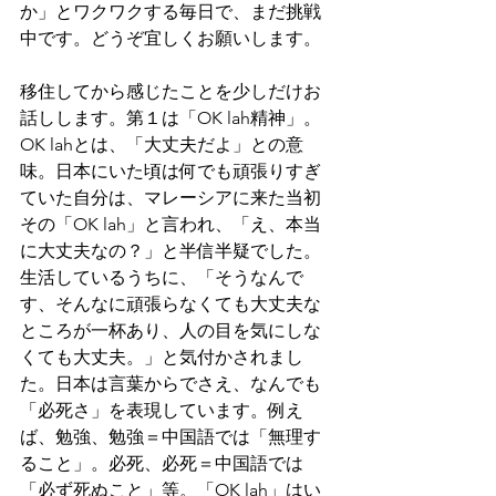
か」とワクワクする毎日で、まだ挑戦
中です。どうぞ宜しくお願いします。
移住してから感じたことを少しだけお
話しします。第１は「OK lah精神」。
OK lahとは、「大丈夫だよ」との意
味。日本にいた頃は何でも頑張りすぎ
ていた自分は、マレーシアに来た当初
その「OK lah」と言われ、「え、本当
に大丈夫なの？」と半信半疑でした。
生活しているうちに、「そうなんで
す、そんなに頑張らなくても大丈夫な
ところが一杯あり、人の目を気にしな
くても大丈夫。」と気付かされまし
た。日本は言葉からでさえ、なんでも
「必死さ」を表現しています。例え
ば、勉強、勉強＝中国語では「無理す
ること」。必死、必死＝中国語では
「必ず死ぬこと」等。「OK lah」はい