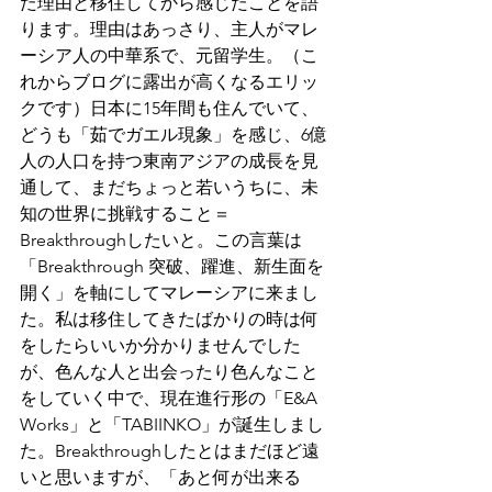
た理由と移住してから感じたことを語
ります。理由はあっさり、主人がマレ
ーシア人の中華系で、元留学生。（こ
れからブログに露出が高くなるエリッ
クです）日本に15年間も住んでいて、
どうも「茹でガエル現象」を感じ、6億
人の人口を持つ東南アジアの成長を見
通して、まだちょっと若いうちに、未
知の世界に挑戦すること＝
Breakthroughしたいと。この言葉は
「Breakthrough 突破、躍進、新生面を
開く」を軸にしてマレーシアに来まし
た。私は移住してきたばかりの時は何
をしたらいいか分かりませんでした
が、色んな人と出会ったり色んなこと
をしていく中で、現在進行形の「E&A 
Works」と「TABIINKO」が誕生しまし
た。Breakthroughしたとはまだほど遠
いと思いますが、「あと何が出来る