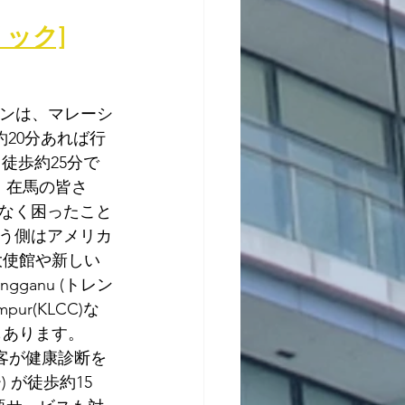
リック]
ションは、マレーシ
約20分あれば行
、徒歩約25分で
！在馬の皆さ
なく困ったこと
う側はアメリカ
大使館や新しい
ganu (トレン
pur(KLCC)な
もあります。
界の顧客が健康診断を
ー) が徒歩約15