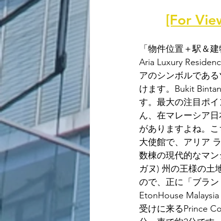
[For 
「物件位置＋駅＆建
Aria Luxury
アのシンボルであるツ
けます。Bukit B
す。最大の注目ポイ
ん、在マレーシア日
がありますよね。こ
大使館で、アリア 
数棟の現代的なマンショ
ガヌ) 州の王様の土地があ
ので、正に「ブラン
EtonHouse Mala
受けに来るPrince C