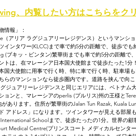
Viewing、内覧したい方はこちらをク
物情報」：
 Residence（アリア ラグジュアリーレジデンス）というマン
インタワー(KLCC)まで車で約5分の距離で、徒歩でも
intang (ブキッ・ビンタン)繁華街までも車で約5分の距離で
ントは、在マレーシア日本国大使館まで徒歩たった1分
本国大使館に用事で行く時、特に車で行く時、駐車場も
ちらのマンションなら徒歩圏内です。道路を挟んで向こ
ラグジュアリーレジデンスと同じエリアには、ベトナム
ンと、マレーシアのperlis (プルリス)州の王様とTereng
ります。住所が繁華街のJalan Tun Razak, Kuala Lum
ド アドレス」になります。ツインタワーが見える部屋
ysia International Schoolまで、徒歩たったの1分。世
ourt Medical Centre(プリンスコート メディカルセンタ