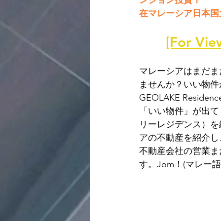
ンション投資？
​在マレーシア日本
[For 
マレーシアはまだま
ませんか？いい物件
GEOLAKE Resid
「いい物件」が出てくる
リーレジデンス）を
アの不動産を紹介し
不動産会社の営業ま
す。Jom！(マレ