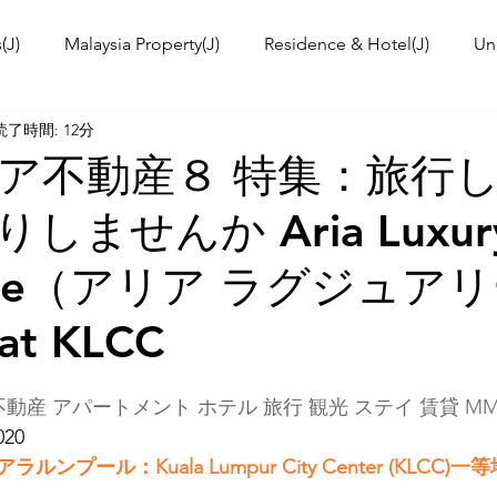
(J)
Malaysia Property(J)
Residence & Hotel(J)
Un
読了時間: 12分
a's kitchen(J)
Trip(J)
Malaysian food(J)
TOKYO T
ア不動産８ 特集：旅行
しませんか Aria Luxur
 Workshop(J)
Event Information & News
International
ence（アリア ラグジュア
ies in Malaysia
Malaysia News
t KLCC
動産 アパートメント ホテル 旅行 観光 ステイ 賃貸 MM
020
ンプール：Kuala Lumpur City Center (KLCC