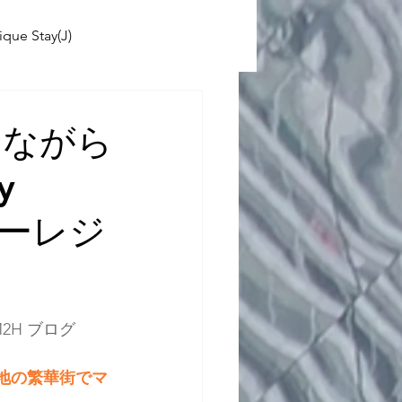
ique Stay(J)
ABINIKO
しながら
y
 School(J)
リーレジ
2H ブログ 
)一等地の繁華街でマ