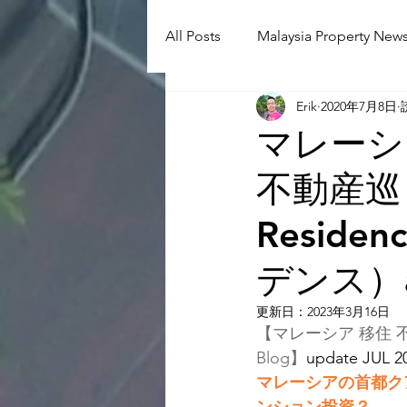
All Posts
Malaysia Property News
Erik
2020年7月8日
Aunty Aya Blog(J)
Aunty Ay
マレーシ
不動産巡り
Shop Informetion(J)
Event
Resid
Language School
Universit
デンス）a
更新日：
2023年3月16日
【マレーシア 移住 不
Blog】
update JUL 2
マレーシアの首都クアラル