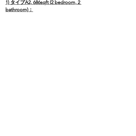
1) タイプA2, 686sqft (2 bedroom, 2 
bathroom)：