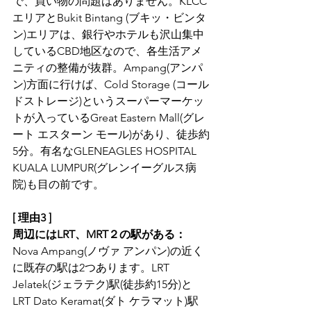
で、買い物の問題はありません。KLCC
エリアとBukit Bintang (ブキッ・ビンタ
ン)エリアは、銀行やホテルも沢山集中
しているCBD地区なので、各生活アメ
ニティの整備が抜群。Ampang(アンパ
ン)方面に行けば、Cold Storage (コール
ドストレージ)というスーパーマーケッ
トが入っているGreat Eastern Mall(グレ
ート エスターン モール)があり、徒歩約
5分。有名なGLENEAGLES HOSPITAL 
KUALA LUMPUR(グレンイーグルス病
院)も目の前です。
[ 理由3 ]  
周辺にはLRT、MRT２の駅がある：
Nova Ampang(ノヴァ アンパン)の近く
に既存の駅は2つあります。LRT 
Jelatek(ジェラテク)駅(徒歩約15分)と
LRT Dato Keramat(ダト ケラマット)駅 