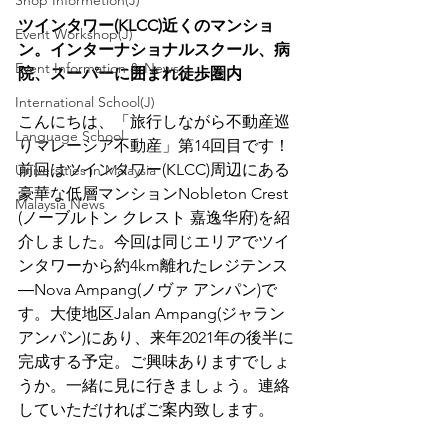
Shop Informetion(J)
ツインタワー(KLCC)近くのマンショ
Event Workshop(J)
ン。インターナショナルスクール、病
Event Information & News
院、スーパーに囲まれ徒歩圏内
International School(J)
こんにちは、「旅行しながら不動産巡
Language School
りマレーシア不動産」第14回目です！
前回はツインタワー(KLCC)周辺にある
Universities in Malaysia
豪華な低層マンションNobleton Crest 
Malaysia News
(ノーブルトン クレスト 嘉逸华府)を紹
介しました。今回は同じエリアでツイ
ンタワーから約4km離れたレジテンス
―Nova Ampang(ノヴァ アンパン)で
す。大使地区Jalan Ampang(ジャラン 
アンパン)にあり、来年2021年の後半に
完成する予定。ご興味ありますでしょ
うか。一緒に見に行きましょう。連絡
していただければご案内致します。