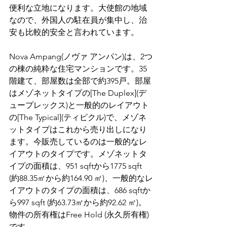
便利な立地になります。大使館の地域
なので、外国人の駐在員が集中し、治
安も比較的安全と言われています。
Nova Ampang(ノヴァ アンパン)は、2つ
の棟の純粋な住宅マンションです。35
階建て、部屋数は全部で約395戸。部屋
はメゾネットタイプの[The Duplex](デ
ュープレックス)と一般的のレイアウト
の[The Typical](ティピクル)で、メゾネ
ットタイプはこれから売り出しになり
ます。今販売しているのは一般的なレ
イアウトのタイプです。メゾネットタ
イプの面積は、951 sqftから1775 sqft 
(約88.35㎡から約164.90 ㎡)、一般的なレ
イアウトのタイプの面積は、686 sqftか
ら997 sqft (約63.73㎡から約92.62 ㎡)。
物件の所有権はFree Hold (永久所有権)
です。 