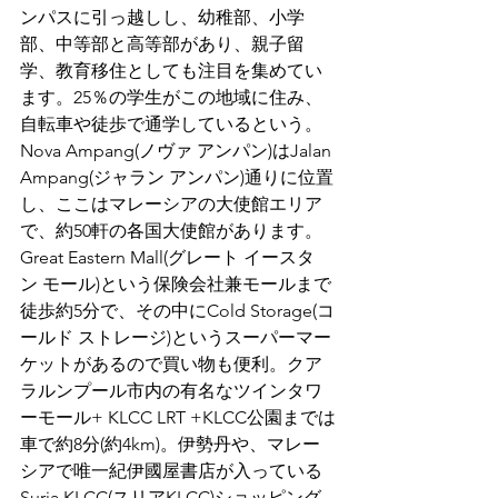
ンパスに引っ越しし、幼稚部、小学
部、中等部と高等部があり、親子留
学、教育移住としても注目を集めてい
ます。25％の学生がこの地域に住み、
自転車や徒歩で通学しているという。
Nova Ampang(ノヴァ アンパン)はJalan 
Ampang(ジャラン アンパン)通りに位置
し、ここはマレーシアの大使館エリア
で、約50軒の各国大使館があります。
Great Eastern Mall(グレート イースタ
ン モール)という保険会社兼モールまで
徒歩約5分で、その中にCold Storage(コ
ールド ストレージ)というスーパーマー
ケットがあるので買い物も便利。クア
ラルンプール市内の有名なツインタワ
ーモール+ KLCC LRT +KLCC公園までは
車で約8分(約4km)。伊勢丹や、マレー
シアで唯一紀伊國屋書店が入っている
Suria KLCC(スリアKLCC)ショッピング