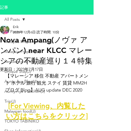
記事
All Posts
Erik
All Posts
2020年12月6日
読了時間: 10分
Nova Ampang(ノヴァ ア
Malaysia Property News(J)
ンパン) near KLCC マレー
Malaysia Property(J)
シアの不動産巡り１４特集
Residence & Hotel(J)
更新日：
2023年7月17日
Unique Stay(J)
【マレーシア 移住 不動産 アパートメン
Aunty Aya Blog(J)
ト ホテル 旅行 観光 ステイ 賃貸 MM2H 
ブログ Blog】AUG update DEC 2020 
Aunty Aya's kitchen(J)
Trip(J)
[For Viewing、内覧した
Malaysian food(J)
い方はこちらをクリック]
TOKYO TABINIKO