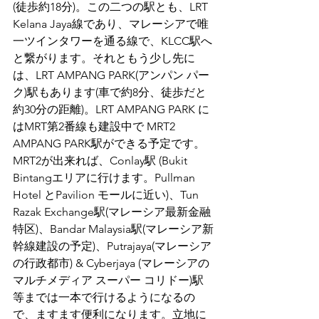
(徒歩約18分)。この二つの駅とも、LRT 
Kelana Jaya線であり、マレーシアで唯
一ツインタワーを通る線で、KLCC駅へ
と繋がります。それともう少し先に
は、LRT AMPANG PARK(アンパン パー
ク)駅もあります(車で約8分、徒歩だと
約30分の距離)。LRT AMPANG PARK に
はMRT第2番線も建設中で MRT2 
AMPANG PARK駅ができる予定です。
MRT2が出来れば、Conlay駅 (Bukit 
Bintangエリアに行けます。Pullman 
Hotel とPavilion モールに近い)、Tun 
Razak Exchange駅(マレーシア最新金融
特区)、Bandar Malaysia駅(マレーシア新
幹線建設の予定)、Putrajaya(マレーシア
の行政都市) & Cyberjaya (マレーシアの
マルチメディア スーパー コリドー)駅 
等までは一本で行けるようになるの
で、ますます便利になります。立地に