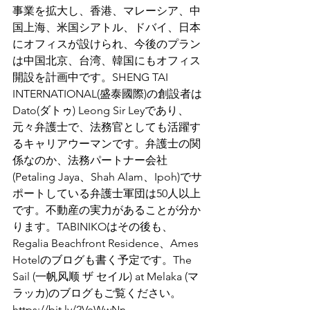
事業を拡大し、香港、マレーシア、中
国上海、米国シアトル、ドバイ、日本
にオフィスが設けられ、今後のプラン
は中国北京、台湾、韓国にもオフィス
開設を計画中です。SHENG TAI 
INTERNATIONAL(盛泰國際)の創設者は
Dato(ダトゥ) Leong Sir Leyであり、
元々弁護士で、法務官としても活躍す
るキャリアウーマンです。弁護士の関
係なのか、法務パートナー会社
(Petaling Jaya、Shah Alam、Ipoh)でサ
ポートしている弁護士軍団は50人以上
です。不動産の実力があることが分か
ります。TABINIKOはその後も、
Regalia Beachfront Residence、Ames 
Hotelのブログも書く予定です。The 
Sail (一帆风顺 ザ セイル) at Melaka (マ
ラッカ)のブログもご覧ください。
https://bit.ly/2VeWwNn