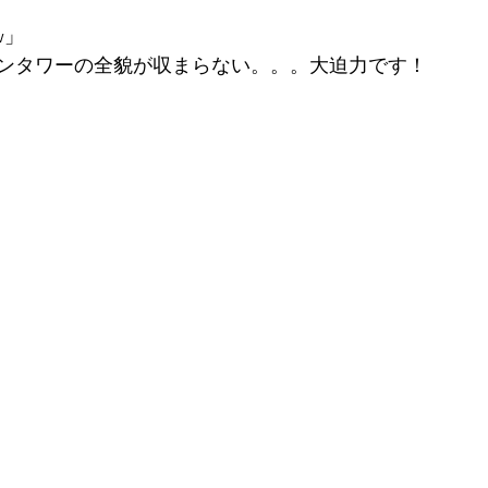
w」
ンタワーの全貌が収まらない。。。大迫力です！