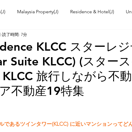
(J)
Malaysia Property(J)
Residence & Hotel(J)
Un
日
読了時間: 7分
a's kitchen(J)
Trip(J)
Malaysian food(J)
TOKYO T
esidence KLCC スター
tar Suite KLCC) (スタ
 Workshop(J)
Event Information & News
International
 at KLCC 旅行しながら
ies in Malaysia
Malaysia News
ア不動産19特集
であるツインタワー(KLCC) に近いマンションってど