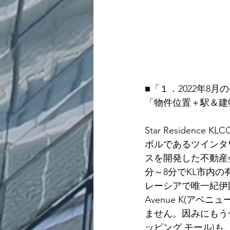
■
「１．2022年8月
「物件位置＋駅＆建
Star Residence
ボルであるツインタワ
スを開発した不動産
分～8分でKL市内の有
レーシアで唯一紀伊國屋
Avenue K(ア
ません。因みにもう一つの
ッピング モール)も、