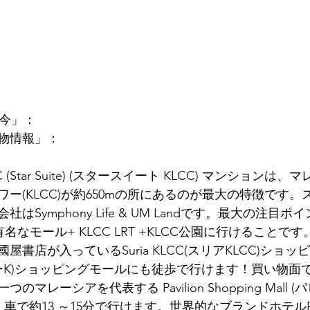
の今」：
物情報」：
 KLCC (Star Suite) (スタースイート KLCC) マンション
ー(KLCC)が約650mの所にあるのが最大の特徴です
会社は
Symphony Life & UM Land
です。最大の注目ポイ
名なモール+ KLCC LRT +KLCC公園に行けることで
書店が入っているSuria KLCC(スリアKLCC)ショ
ベニューK)ショッピングモールにも徒歩で行けます！買い物
マレーシアを代表する Pavilion Shopping Mall 
車で約13 ～15分で行けます。世界的なブランドホテルFour 