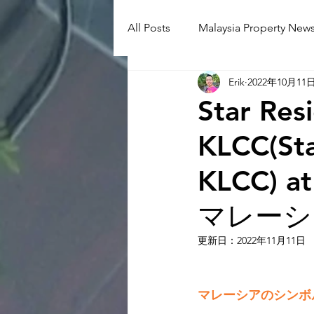
All Posts
Malaysia Property News
Erik
2022年10月11
Aunty Aya Blog(J)
Aunty Ay
Star R
KLCC(S
Shop Informetion(J)
Event
KLCC)
Language School
Universit
マレーシ
更新日：
2022年11月11日
マレーシアのシンボル