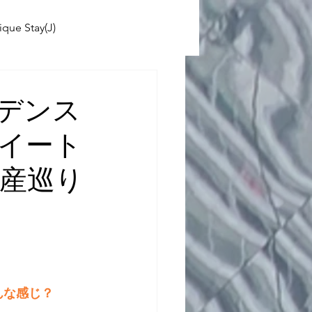
ique Stay(J)
ABINIKO
レジデンス
ースイート
 School(J)
不動産巡り
んな感じ？