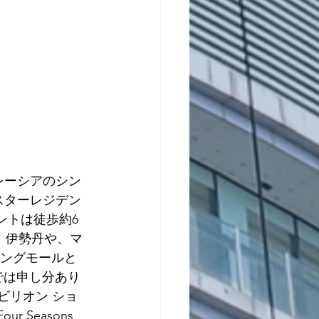
は、マレーシアのシン
。スターレジデン
ントは徒歩約6
す。伊勢丹や、マ
ッピングモールと
面では申し分あり
(パビリオン ショ
Seasons 