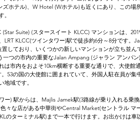
ズンズホテル)、W Hotel (Wホテル)も近くにあり、この
す。
 KLCC (Star Suite) (スタースイート KLCC) マンションは
T KLCC(ツインタワー)駅で徒歩約6分～8分です。Jalan 
に位置しており、いくつかの新しいマンションが立ち並んでい
gはもう一つの市内の重要なJalan Ampang (ジャラン アンパ
は市内をおよそ10km横断する重要な通りで、大使館通り(E
ます。53の国の大使館に囲まれていて、外国人駐在員が集
い地域です。
タワー) 駅からは、Majlis Jamek駅(3路線が乗り入れる乗換駅)
々な店がある中華街やCentral Market(セントラル 
ral駅(KLのターミナル駅)まで一本で行けます。お出かけは