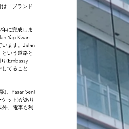
場所は「ブランド 
、2019年に完成しま
Yap Kwan 
ます。Jalan 
ン) という道路と
mbassy 
中してること
、Pasar Seni
マーケット)があり
車以外、電車も利