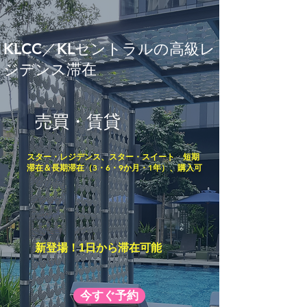
KLCC／KLセントラルの高級レ
ジデンス滞在
売買・賃貸
スター・レジデンス、スター・スイート 短期
滞在＆長期滞在（3・6・9か月・1年）、購入可
新登場！1日から滞在可能
今すぐ予約