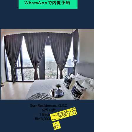
WhatsAppで内覧予約
Star Residences KLCC
ご
契
約
済
625 sqft
1 Bedroom
RM3,000/month
み