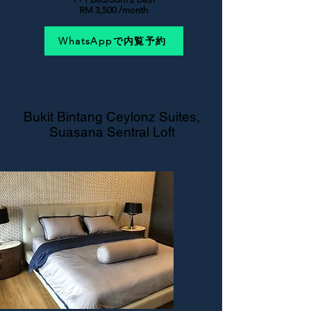
RM 3,500 /month
WhatsAppで内覧予約
Bukit Bintang Ceylonz Suites,
Suasana Sentral Loft