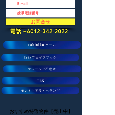
お問合せ
電話
+6012-342-2022
Tabiniko ホーム
Erikフェイスブック
マレーシア不動産
TRX
モントキアラ・ぺランギ
おすすめ特選物件【売出中】