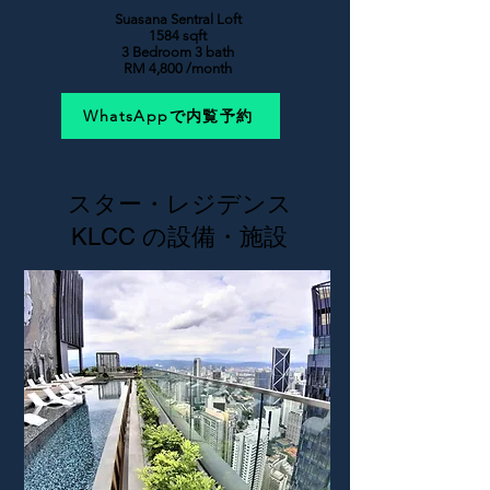
Suasana Sentral Loft
1
584 sqft
3 Bedroom 3 bath
RM 4,800 /month
WhatsAppで内覧予約
スター・レジデンス
KLCC の設備・施設