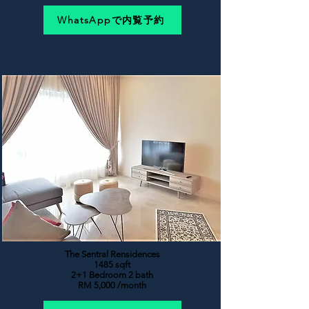
WhatsAppで内覧予約
The Sentral Rensidences
1485 sqft
2+1 Bedroom 2 bath
RM 5,000 /month