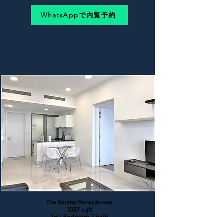
WhatsAppで内覧予約
The Sentral Rensidences
1087 sqft
1+1 Bedroom 2 bath