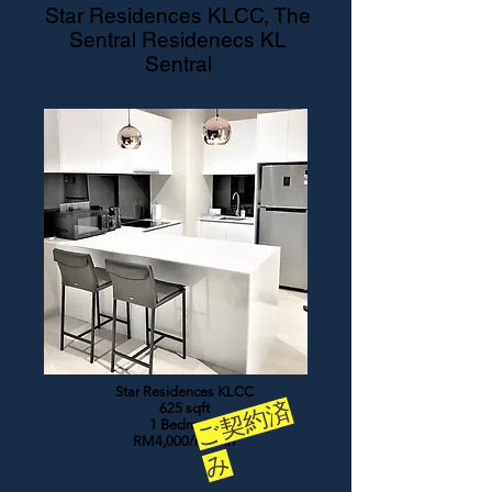
Star Residences KLCC, The
Sentral Residenecs KL
Sentral
Star Residences KLCC
ご
契
約
済
625 sqft
1 Bedroom
RM4,000/month
み