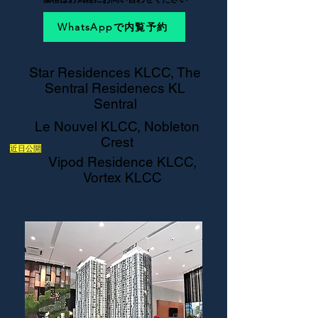
WhatsAppで内覧予約
Star Residences KLCC, The
Sentral Residenecs KL
Sentral
Le Nouvel KLCC, Nobleton
Crest
近日公開
Vipod Residence KLCC,
Vortex KLCC