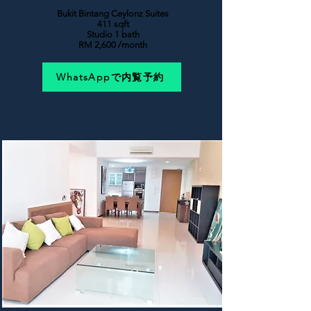
Bukit Bintang Ceylonz Suites
411 sqft
Studio 1 bath
RM 2,600 /month
WhatsAppで内覧予約