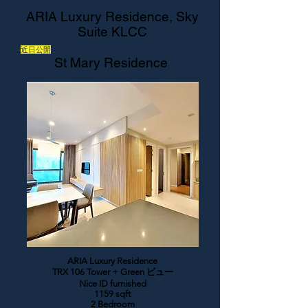
ARIA Luxury Residence, Sky
Suite KLCC
近日公開
St Mary Residence
ARIA Luxury Residence
TRX 106 Tower + Green ビュー
Nice ID furnished
1159 sqft
2 Bedroom