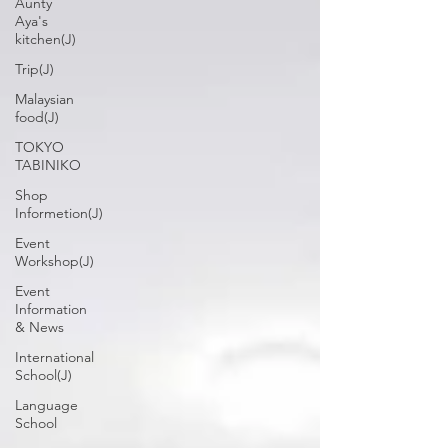
Aunty
Aya's
kitchen(J)
Trip(J)
Malaysian
food(J)
TOKYO
TABINIKO
Shop
Informetion(J)
Event
Workshop(J)
Event
Information
& News
International
School(J)
Language
School