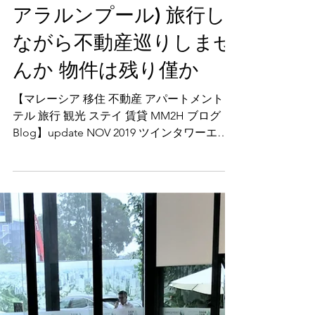
集：The Mews Kuala
Lumpur (ザ ミューズ ク
アラルンプール) 旅行し
ながら不動産巡りしませ
んか 物件は残り僅か
【マレーシア 移住 不動産 アパートメント ホ
テル 旅行 観光 ステイ 賃貸 MM2H ブログ
Blog】update NOV 2019 ツインタワーエリ
アのタワーマンションに住む？​ [For
Viewing、内覧したい方はこちらをクリッ
ク]...