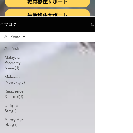
教育移住サポート
生活移住サポート
全ブログ
All Posts
All Posts
Malaysia
Property
News(J)
Malaysia
Property(J)
Residence
& Hotel(J)
Unique
Stay(J)
Aunty Aya
Blog(J)