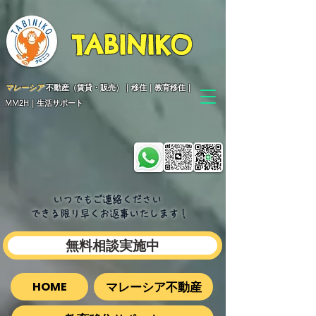
TABINIKO
マレーシア
不動産（賃貸・販売）｜移住｜教育移住｜
MM2H｜生活サポート
いつでもご連絡ください
できる限り早くお返事いたします​！
無料相談実施中
マレーシア不動産
HOME