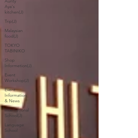
Aunty
Aya's
kitchen(J)
Trip(J)
Malaysian
food(J)
TOKYO
TABINIKO
Shop
Informetion(J)
Event
Workshop(J)
Event
Information
& News
International
School(J)
Language
School