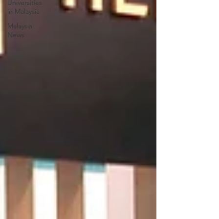
Universities
in Malaysia
Malaysia
News