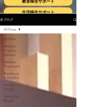
教育移住サポート
生活移住サポート
全ブログ
All Posts
All Posts
Malaysia
Property
News(J)
Malaysia
Property(J)
Residence
& Hotel(J)
Unique
Stay(J)
Aunty Aya
Blog(J)