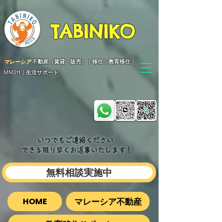
TABINIKO
マレーシア
不動産（賃貸・販売）｜移住｜教育移住｜
MM2H｜生活サポート
いつでもご連絡ください
できる限り早くお返事いたします​！
無料相談実施中
マレーシア不動産
HOME