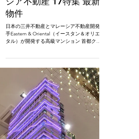
イ) in Bukit Bintang (ブ
キッ・ビンタン) マレー
シア不動産 17特集 最新
物件
日本の三井不動産とマレーシア不動産開発大
手Eastern & Oriental（イースタン＆オリエン
タル）が開発する高級マンション 首都クア
ラルンプール：Bukit Bintang (ブキッ・ビン
タン)一等地の繁華街でのマンション投資
【マレーシア 移住 不動産...