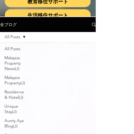
教育移住サポート
生活移住サポート
全ブログ
All Posts
All Posts
Malaysia
Property
News(J)
Malaysia
Property(J)
Residence
& Hotel(J)
Unique
Stay(J)
Aunty Aya
Blog(J)