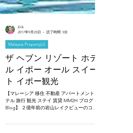
Erik
2017年9月25日
読了時間: 5分
Malaysia Property(J)
ザ ヘブン リゾート ホテ
ル イポー オール スイー
ト イポー観光
【マレーシア 移住 不動産 アパートメント ホ
テル 旅行 観光 ステイ 賃貸 MM2H ブログ
Blog】 ２億年前の岩山レイクビューのコン
ドミニアム。イポーの大自然の中のインフィ
ニティ―プールが超最高！ 激爆超絶景のプ