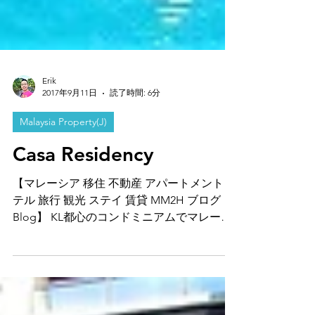
Erik
2017年9月11日
読了時間: 6分
Malaysia Property(J)
Casa Residency
【マレーシア 移住 不動産 アパートメント ホ
テル 旅行 観光 ステイ 賃貸 MM2H ブログ
Blog】 KL都心のコンドミニアムでマレーシ
アライフを激Enjoy！ こんにちは！ 激爆美味
しい中華料理が少し作れるようになった日本