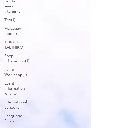
Aunty
Aya's
kitchen(J)
Trip(J)
Malaysian
food(J)
TOKYO
TABINIKO
Shop
Informetion(J)
Event
Workshop(J)
Event
Information
& News
International
School(J)
Language
School