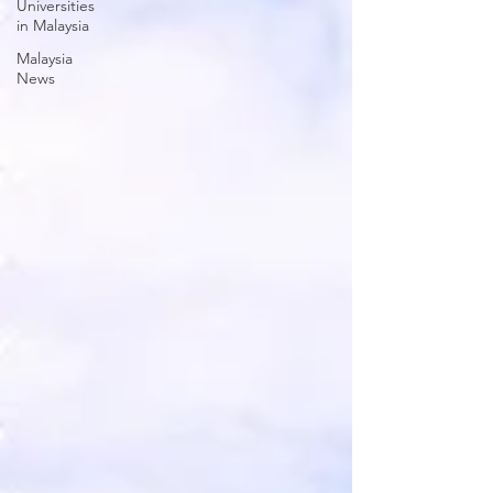
Universities
in Malaysia
Malaysia
News