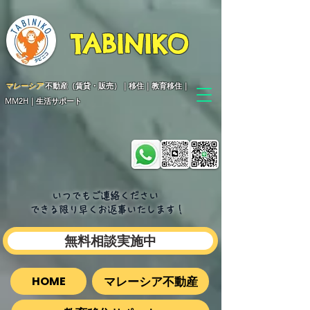
TABINIKO
マレーシア
不動産（賃貸・販売）｜移住｜教育移住｜
MM2H｜生活サポート
いつでもご連絡ください
できる限り早くお返事いたします​！
無料相談実施中
マレーシア不動産
HOME